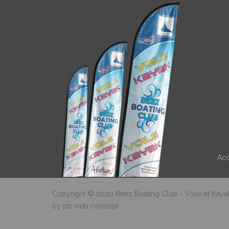
Acc
Copyright © 2020 Beez Boating Club - Voile et Kayak 
by pb web concept