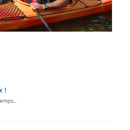
 !
emps...