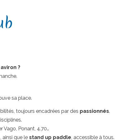
ub
 aviron ?
manche.
ouve sa place.
ibilités, toujours encadrées par des
passionnés
.
sciplines.
ser Vago, Ponant, 4.70…
, ainsi que le
stand up paddle
, accessible à tous.