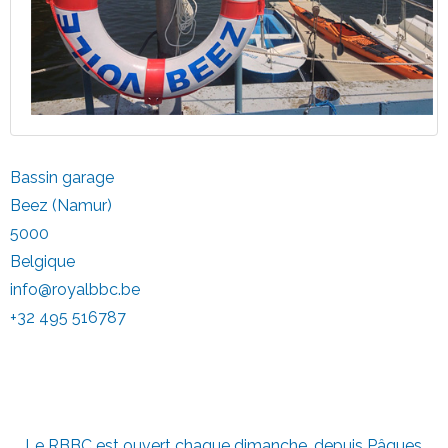
Bassin garage
Beez (Namur)
5000
Belgique
info@royalbbc.be
+32 495 516787
Informations diverses
Le RBBC est ouvert chaque dimanche, depuis Pâques