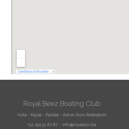
Royal Beez Boating Club
Voile - Kayak - Paddel - Aviron (hors fédération)
+32 495 51 67 87 -
info@royalbbc.be